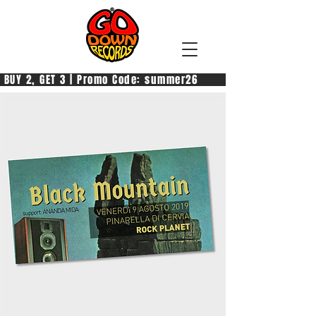
 BUY 2, GET 3 | Promo Code: summer26            PAGA 2, PREN