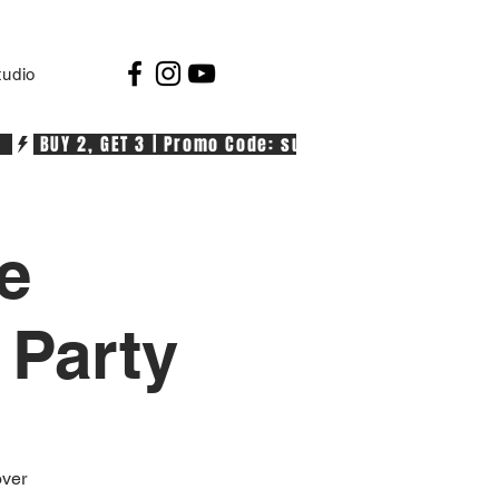
tudio
  
e
Party
over