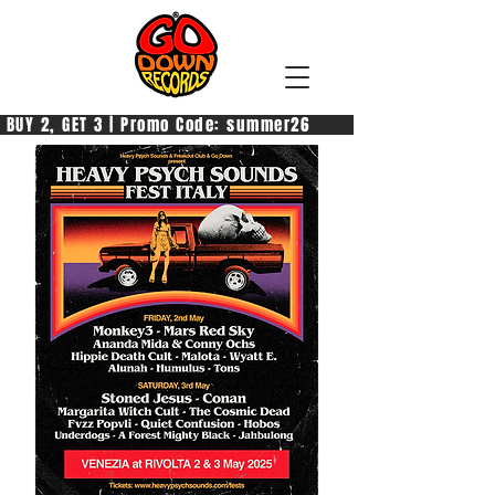
 BUY 2, GET 3 | Promo Code: summer26            PAGA 2, PREN