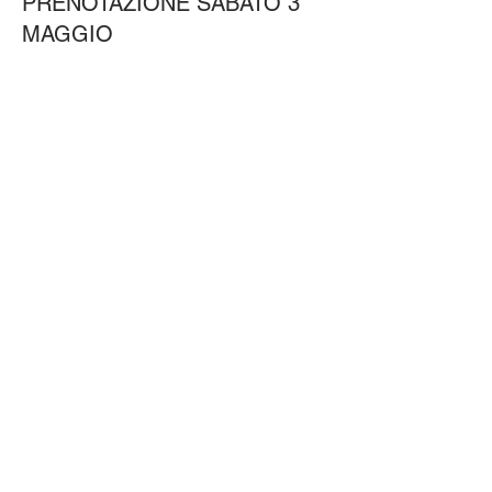
PRENOTAZIONE SABATO 3
MAGGIO
More info
Price
35,00 €
Share this event