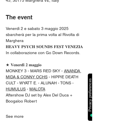
45, 30175 Marghera VE, Italy
The event
Venerdì 2 e sabato 3 maggio 2025 
sbarcherà per la prima volta al Rivolta di 
Marghera
𝐇𝐄𝐀𝐕𝐘 𝐏𝐒𝐘𝐂𝐇 𝐒𝐎𝐔𝐍𝐃𝐒 𝐅𝐄𝐒𝐓 𝐕𝐄𝐍𝐄𝐙𝐈𝐀
In collaborazione con Go Down Records. 
★ 𝐕𝐞𝐧𝐞𝐫𝐝𝐢̀ 𝟐 𝐦𝐚𝐠𝐠𝐢𝐨
MONKEY 3 - MARS RED SKY - 
ANANDA 
MIDA & CONNY OCHS
 - HIPPIE DEATH 
CULT - WYATT E. - ALUNAH - TONS - 
HUMULUS
 - 
MALOTA
Aftershow DJ set by Alex Del Duca + 
Boogaloo Robert
See more